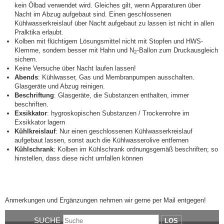
kein Ölbad verwendet wird. Gleiches gilt, wenn Apparaturen über
Nacht im Abzug aufgebaut sind. Einen geschlossenen
Kühlwasserkreislauf über Nacht aufgebaut zu lassen ist nicht in allen
Pralktika erlaubt.
Kolben mit flüchtigem Lösungsmittel nicht mit Stopfen und HWS-
Klemme, sondern besser mit Hahn und N
-Ballon zum Druckausgleich
2
sichern.
Keine Versuche über Nacht laufen lassen!
Abends
: Kühlwasser, Gas und Membranpumpen ausschalten.
Glasgeräte und Abzug reinigen.
Beschriftung
: Glasgeräte, die Substanzen enthalten, immer
beschriften.
Exsikkator
: hygroskopischen Substanzen / Trockenrohre im
Exsikkator lagern
Kühlkreislauf
: Nur einen geschlossenen Kühlwasserkreislauf
aufgebaut lassen, sonst auch die Kühlwasserolive entfernen
Kühlschrank
: Kolben im Kühlschrank ordnungsgemäß beschriften; so
hinstellen, dass diese nicht umfallen können
Anmerkungen und Ergänzungen nehmen wir gerne per Mail entgegen!
SUCHE
LOS