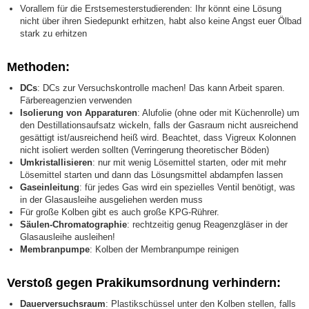
Vorallem für die Erstsemesterstudierenden: Ihr könnt eine Lösung
nicht über ihren Siedepunkt erhitzen, habt also keine Angst euer Ölbad
stark zu erhitzen
Methoden:
DCs
: DCs zur Versuchskontrolle machen! Das kann Arbeit sparen.
Färbereagenzien verwenden
Isolierung von Apparaturen
: Alufolie (ohne oder mit Küchenrolle) um
den Destillationsaufsatz wickeln, falls der Gasraum nicht ausreichend
gesättigt ist/ausreichend heiß wird. Beachtet, dass Vigreux Kolonnen
nicht isoliert werden sollten (Verringerung theoretischer Böden)
Umkristallisieren
: nur mit wenig Lösemittel starten, oder mit mehr
Lösemittel starten und dann das Lösungsmittel abdampfen lassen
Gaseinleitung
: für jedes Gas wird ein spezielles Ventil benötigt, was
in der Glasausleihe ausgeliehen werden muss
Für große Kolben gibt es auch große KPG-Rührer.
Säulen-Chromatographie
: rechtzeitig genug Reagenzgläser in der
Glasausleihe ausleihen!
Membranpumpe
: Kolben der Membranpumpe reinigen
Verstoß gegen Prakikumsordnung verhindern:
Dauerversuchsraum
: Plastikschüssel unter den Kolben stellen, falls