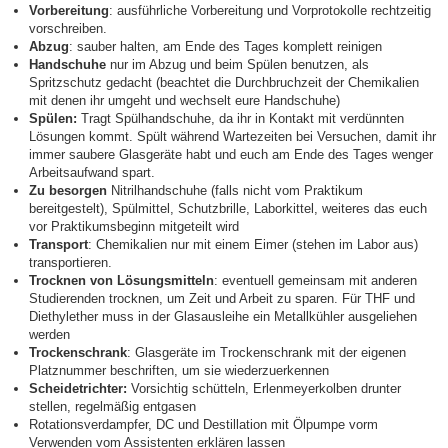
Vorbereitung
: ausführliche Vorbereitung und Vorprotokolle rechtzeitig
vorschreiben.
Abzug
: sauber halten, am Ende des Tages komplett reinigen
Handschuhe
nur im Abzug und beim Spülen benutzen, als
Spritzschutz gedacht (beachtet die Durchbruchzeit der Chemikalien
mit denen ihr umgeht und wechselt eure Handschuhe)
Spülen:
Tragt Spülhandschuhe, da ihr in Kontakt mit verdünnten
Lösungen kommt. Spült während Wartezeiten bei Versuchen, damit ihr
immer saubere Glasgeräte habt und euch am Ende des Tages wenger
Arbeitsaufwand spart.
Zu besorgen
Nitrilhandschuhe (falls nicht vom Praktikum
bereitgestelt), Spülmittel, Schutzbrille, Laborkittel, weiteres das euch
vor Praktikumsbeginn mitgeteilt wird
Transport
: Chemikalien nur mit einem Eimer (stehen im Labor aus)
transportieren.
Trocknen von Lösungsmitteln
: eventuell gemeinsam mit anderen
Studierenden trocknen, um Zeit und Arbeit zu sparen. Für THF und
Diethylether muss in der Glasausleihe ein Metallkühler ausgeliehen
werden
Trockenschrank
: Glasgeräte im Trockenschrank mit der eigenen
Platznummer beschriften, um sie wiederzuerkennen
Scheidetrichter:
Vorsichtig schütteln, Erlenmeyerkolben drunter
stellen, regelmäßig entgasen
Rotationsverdampfer, DC und Destillation mit Ölpumpe vorm
Verwenden vom Assistenten erklären lassen