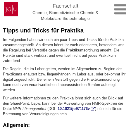
Zum
Johannes
Fachschaft
Inhalt
Gutenberg-
Chemie, Biomedizinische Chemie &
springen
Universität
Molekulare Biotechnologie
Mainz
Tipps und Tricks für Praktika
Im Folgenden haben wir euch ein paar Tipps und Tricks für die Praktika
zusammengestellt. An diesen könnt ihr euch orientieren, besonders was
die Regelung bei Verstöße gegen die Praktikumsordnung angeht. Die
Punkte sind stark verkürzt und eventuell nicht auf jedes Praktikum
zutreffend.
Die Regeln, die im Labor gelten, werden im Allgemeinen zu Beginn des
Praktikums erläutert bzw. liegen/hängen im Labor aus, oder bekommt ihr
digital zugeschickt. Bei einem Verstoß gegen die Praktikumsordnung
kann euch von verantwortlichen Laborassistenten Strafen auferlegt
werden.
Für weitere Informationen zu den Praktika lohnt sich auch der Blick auf
den SharePoint, bspw. kann bei der Auswertung von NMR-Spektren die
Datei
NMR Lösungsmittel
(DOI:
10.1021/jo971176v
) nützlich für die
Erkennung von Verunreinigungen sein.
Allgemein: