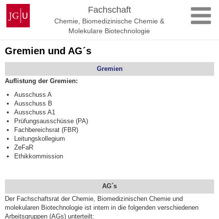
Zum
Johannes
Fachschaft
Inhalt
Gutenberg-
Chemie, Biomedizinische Chemie &
springen
Universität
Molekulare Biotechnologie
Mainz
Gremien und AG´s
Gremien
Auflistung der Gremien:
Ausschuss A
Ausschuss B
Ausschuss A1
Prüfungsausschüsse (PA)
Fachbereichsrat (FBR)
Leitungskollegium
ZeFaR
Ethikkommission
AG´s
Der Fachschaftsrat der Chemie, Biomedizinischen Chemie und
molekularen Biotechnologie ist intern in die folgenden verschiedenen
Arbeitsgruppen (AGs) unterteilt: