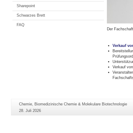
Sharepoint
Schwarzes Brett
FAQ
Der Fachschaft
Verkauf von
Bereitstell
Prüfungsord
Unterstützu
Verkauf vo
Veranstalte
Fachschafts
Zusätzliche
Seiten-
Chemie, Biomedizinische Chemie & Molekulare Biotechnologie
Informationen
Name:
Letzte
28. Juli 2026
zu
Aktualisierung:
dieser
Seite